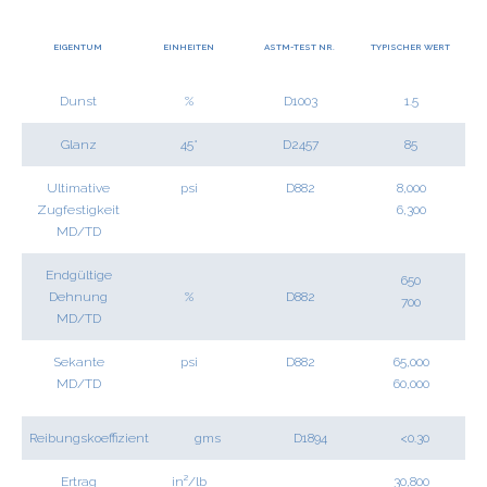
EIGENTUM
EINHEITEN
ASTM-TEST NR.
TYPISCHER WERT
Dunst
%
D1003
1.5
Glanz
45°
D2457
85
Ultimative
psi
D882
8,000
Zugfestigkeit
6,300
MD/TD
Endgültige
650
Dehnung
%
D882
700
MD/TD
Sekante
psi
D882
65,000
MD/TD
60,000
Reibungskoeffizient
gms
D1894
<0.30
Ertrag
in²/lb
30,800