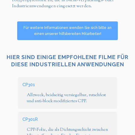
Polypropylenfolie an, die in Nicht-Verpackungs- oder
Industrieanwendungen eingesetzt werden.
Für weitere Informationen wenden Sie sich bitte an
einen unserer hilfsbereiten Mitarbeiter!
HIER SIND EINIGE EMPFOHLENE FILME FÜR
DIESE INDUSTRIELLEN ANWENDUNGEN
CP301
Allzweck, beidseitig versiegelbar, rutschfest
und anti-block modifiziertes CPP.
CP301R
CPP-Folie, die als Dichtungsschicht zwischen